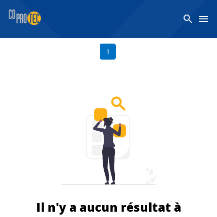
Panneau de gestion des cookies
search
menu
1
Il n'y a aucun résultat à