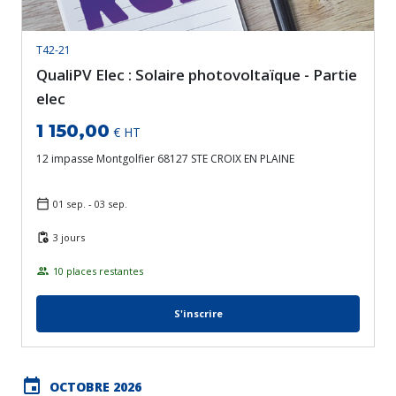
T42-21
QualiPV Elec : Solaire photovoltaïque - Partie
elec
1 150,00
€ HT
12 impasse Montgolfier 68127 STE CROIX EN PLAINE
01 sep. - 03 sep.
3 jours
10 places restantes
S'inscrire
event
OCTOBRE 2026