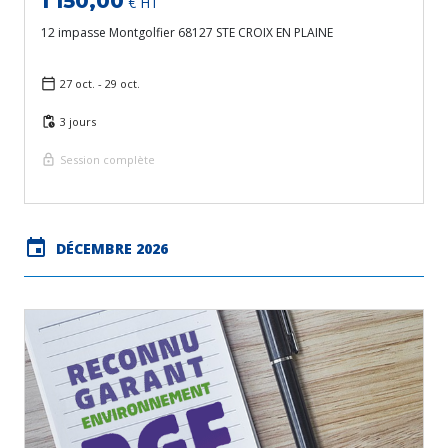
1 150,00
€ HT
12 impasse Montgolfier 68127 STE CROIX EN PLAINE
27 oct. - 29 oct.
3 jours
Session complète
event
DÉCEMBRE 2026