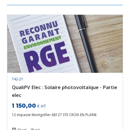
T42-21
QualiPV Elec : Solaire photovoltaïque - Partie
elec
1 150,00
€ HT
12 impasse Montgolfier 68127 STE CROIX EN PLAINE
26 oct. - 28 oct.