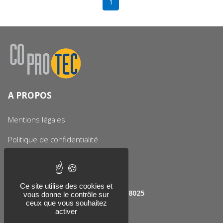
1
A PROPOS
Mentions légales
Politique de confidentialité
COPROTEC
Ce site utilise des cookies et
12, impasse Montgolfier CS40010 68025
vous donne le contrôle sur
STE CROIX EN PLAINE CEDEX
ceux que vous souhaitez
activer
03 69 28 89 00