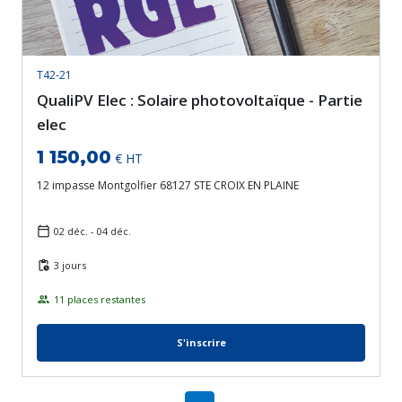
T42-21
QualiPV Elec : Solaire photovoltaïque - Partie
elec
1 150,00
€ HT
12 impasse Montgolfier 68127 STE CROIX EN PLAINE
02 déc. - 04 déc.
3 jours
11 places restantes
S'inscrire